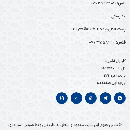
تلفن:
07735422051
کد پستی:
.
پست الکترونیک:
dayer@ostb.ir
فکس:
0۷۷۳۱۵۵۸۴۲۹
کاربران آنلاین
0
کل بازدید
259721
بازدید امروز
199
بازدید این صفحه
50
© تمامی حقوق این سایت محفوظ و متعلق به اداره کل روابط عمومی استانداری