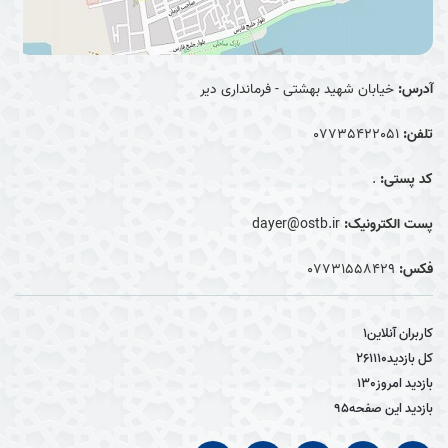
آدرس:
خیابان شهید بهشتی - فرمانداری دیر
تلفن:
07735422051
کد پستی:
.
پست الکترونیک:
dayer@ostb.ir
فکس:
0۷۷۳۱۵۵۸۴۲۹
کاربران آنلاین
1
کل بازدید
261110
بازدید امروز
130
بازدید این صفحه
95