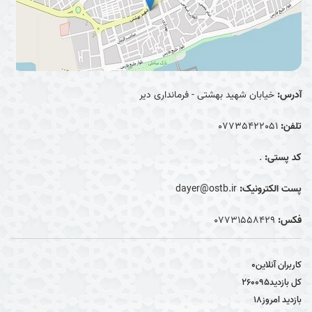
آدرس:
خیابان شهید بهشتی - فرمانداری دیر
تلفن:
07735422051
کد پستی:
.
پست الکترونیک:
dayer@ostb.ir
فکس:
0۷۷۳۱۵۵۸۴۲۹
کاربران آنلاین
0
کل بازدید
260095
بازدید امروز
18